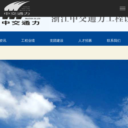
资讯
工程业绩
党团建设
人才招募
联系我们