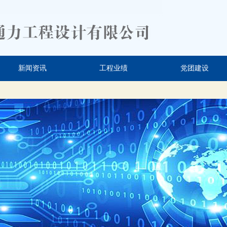
新闻资讯
工程业绩
党团建设