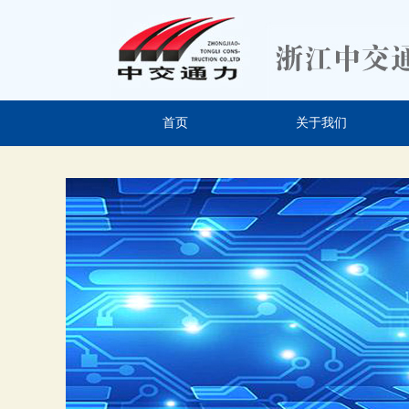
首页
关于我们