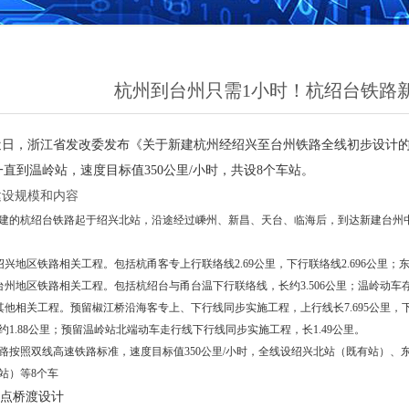
杭州到台州只需1小时！杭绍台铁路
近日，浙江省发改委发布《关于新建杭州经绍兴至台州铁路全线初步设计
一直到温岭站，速度目标值350公里/小时，共设8个车站。
规模和内容
建的杭绍台铁路起于绍兴北站，沿途经过嵊州、新昌、天台、临海后，到达新建台州中心
 绍兴地区铁路相关工程。包括杭甬客专上行联络线2.69公里，下行联络线2.696公里
 台州地区铁路相关工程。包括杭绍台与甬台温下行联络线，长约3.506公里；温岭动
 其他相关工程。预留椒江桥沿海客专上、下行线同步实施工程，上行线长7.695公里，
约1.88公里；预留温岭站北端动车走行线下行线同步实施工程，长1.49公里。
路按照双线高速铁路标准，速度目标值350公里/小时，全线设绍兴北站（既有站）
站）等8个车
点桥渡设计