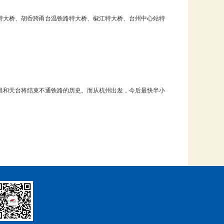
特大桥、胡岙跨甬台温铁路特大桥、椒江特大桥、台州中心站特
新昌和天台将结束不通铁路的历史。而从杭州出发，今后最快半小