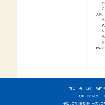
杭
绍
大桥、
杭
杭
台
杭
目
时左右
首页
关于我们
新闻
地址：杭州市莫干山路
电话：0571-81952830 传真：057