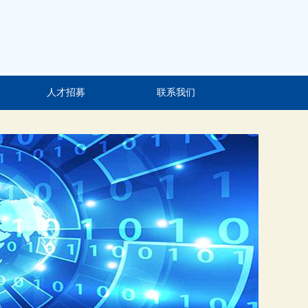
人才招募
联系我们